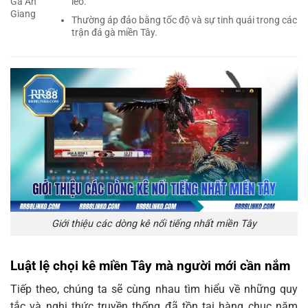
léo.
Gà An
Giang
Thường áp đảo bằng tốc độ và sự tinh quái trong các
trận đá gà miền Tây.
Giới thiệu các dòng kê nổi tiếng nhất miền Tây
Luật lệ chọi kê miền Tây mà người mới cần nắm
Tiếp theo, chúng ta sẽ cùng nhau tìm hiểu về những quy
tắc và nghi thức truyền thống đã tồn tại hàng chục năm