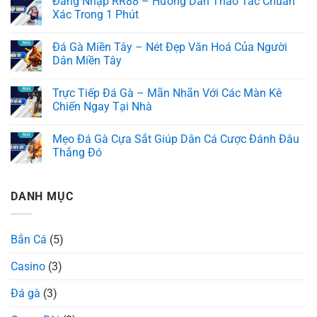
Đăng Nhập RR88 – Hướng Dẫn Thao Tác Chuẩn
Xác Trong 1 Phút
Đá Gà Miền Tây – Nét Đẹp Văn Hoá Của Người
Dân Miền Tây
Trực Tiếp Đá Gà – Mãn Nhãn Với Các Màn Kê
Chiến Ngay Tại Nhà
Mẹo Đá Gà Cựa Sắt Giúp Dân Cá Cược Đánh Đâu
Thắng Đó
DANH MỤC
Bắn Cá
(5)
Casino
(3)
Đá gà
(3)