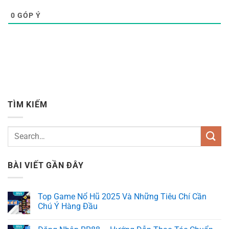
0
GÓP Ý
TÌM KIẾM
BÀI VIẾT GẦN ĐÂY
Top Game Nổ Hũ 2025 Và Những Tiêu Chí Cần
Chú Ý Hàng Đầu