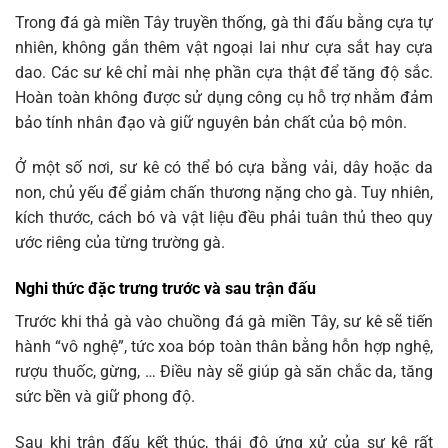
Trong đá gà miền Tây truyền thống, gà thi đấu bằng cựa tự
nhiên, không gắn thêm vật ngoại lai như cựa sắt hay cựa
dao. Các sư kê chỉ mài nhẹ phần cựa thật để tăng độ sắc.
Hoàn toàn không được sử dụng công cụ hỗ trợ nhằm đảm
bảo tính nhân đạo và giữ nguyên bản chất của bộ môn.
Ở một số nơi, sư kê có thể bó cựa bằng vải, dây hoặc da
non, chủ yếu để giảm chấn thương nặng cho gà. Tuy nhiên,
kích thước, cách bó và vật liệu đều phải tuân thủ theo quy
ước riêng của từng trường gà.
Nghi thức đặc trưng trước và sau trận đấu
Trước khi thả gà vào chuồng đá gà miền Tây, sư kê sẽ tiến
hành “vô nghệ”, tức xoa bóp toàn thân bằng hỗn hợp nghệ,
rượu thuốc, gừng, … Điều này sẽ giúp gà săn chắc da, tăng
sức bền và giữ phong độ.
Sau khi trận đấu kết thúc, thái độ ứng xử của sư kê rất