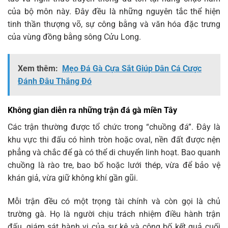
của bộ môn này. Đây đều là những nguyên tắc thể hiện
tinh thần thượng võ, sự công bằng và văn hóa đặc trưng
của vùng đồng bằng sông Cửu Long.
Xem thêm:
Mẹo Đá Gà Cựa Sắt Giúp Dân Cá Cược
Đánh Đâu Thắng Đó
Không gian diễn ra những trận đá gà miền Tây
Các trận thường được tổ chức trong “chuồng đá”. Đây là
khu vực thi đấu có hình tròn hoặc oval, nền đất được nện
phẳng và chắc để gà có thể di chuyển linh hoạt. Bao quanh
chuồng là rào tre, bao bố hoặc lưới thép, vừa để bảo vệ
khán giả, vừa giữ không khí gần gũi.
Mỗi trận đều có một trọng tài chính và còn gọi là chủ
trường gà. Họ là người chịu trách nhiệm điều hành trận
đấu, giám sát hành vi của sư kê và công bố kết quả cuối