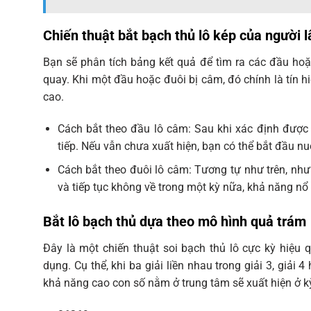
Chiến thuật bắt bạch thủ lô kép của người 
Bạn sẽ phân tích bảng kết quả để tìm ra các đầu hoặ
quay. Khi một đầu hoặc đuôi bị câm, đó chính là tín h
cao.
Cách bắt theo đầu lô câm: Sau khi xác định được 
tiếp. Nếu vẫn chưa xuất hiện, bạn có thể bắt đầu n
Cách bắt theo đuôi lô câm: Tương tự như trên, như
và tiếp tục không về trong một kỳ nữa, khả năng n
Bắt lô bạch thủ dựa theo mô hình quả trám
Đây là một chiến thuật soi bạch thủ lô cực kỳ hiệ
dụng. Cụ thể, khi ba giải liền nhau trong giải 3, giải 
khả năng cao con số nằm ở trung tâm sẽ xuất hiện ở kỳ k