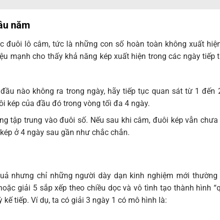
lâu năm
c đuôi lô câm, tức là những con số hoàn toàn không xuất hiện
iệu mạnh cho thấy khả năng kép xuất hiện trong các ngày tiếp t
đầu nào không ra trong ngày, hãy tiếp tục quan sát từ 1 đến 
uôi kép của đầu đó trong vòng tối đa 4 ngày.
ng tập trung vào đuôi số. Nếu sau khi câm, đuôi kép vẫn chưa 
ổ kép ở 4 ngày sau gần như chắc chắn.
u quả nhưng chỉ những người dày dạn kinh nghiệm mới thường
4 hoặc giải 5 sắp xếp theo chiều dọc và vô tình tạo thành hình “
ế tiếp. Ví dụ, ta có giải 3 ngày 1 có mô hình là: