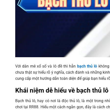
Với dân mê xổ số và lô đề thì hẳn
bạch thủ lô
không 
chưa thật sự hiểu rõ ý nghĩa, cách đánh và những kin
cung cấp một hướng dẫn toàn diện để giúp bạn hiểu rõ
Khái niệm dễ hiểu về bạch thủ lô 
Bạch thủ lô, hay có nơi là độc thủ lô, là một trong 
chơi tại
RR88
. Hiểu một cách ngắn gọn, đây là cách c