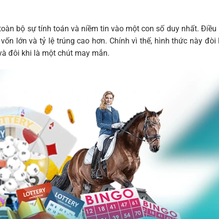
oàn bộ sự tính toán và niềm tin vào một con số duy nhất. Điều
vốn lớn và tỷ lệ trúng cao hơn. Chính vì thế, hình thức này đòi
 và đôi khi là một chút may mắn.