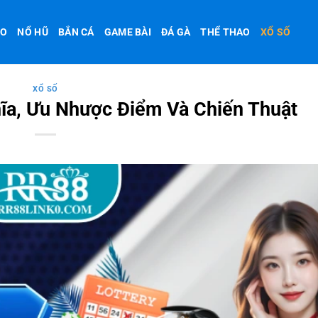
NO
NỔ HŨ
BẮN CÁ
GAME BÀI
ĐÁ GÀ
THỂ THAO
XỔ SỐ
XỔ SỐ
ĩa, Ưu Nhược Điểm Và Chiến Thuật