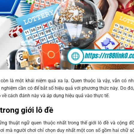
còn là một khái niệm quá xa lạ. Quen thuộc là vậy, vẫn có nh
h nghiệm cần có để bắt số hiệu quả với phương thức này. Do đó
 về cách đánh này và áp dụng hiệu quả vào thực tế.
trong giới lô đề
những thuật ngữ quen thuộc nhất trong thế giới lô đề và cộng 
hơi mà người chơi chỉ chọn duy nhất một con số gồm hai chữ s