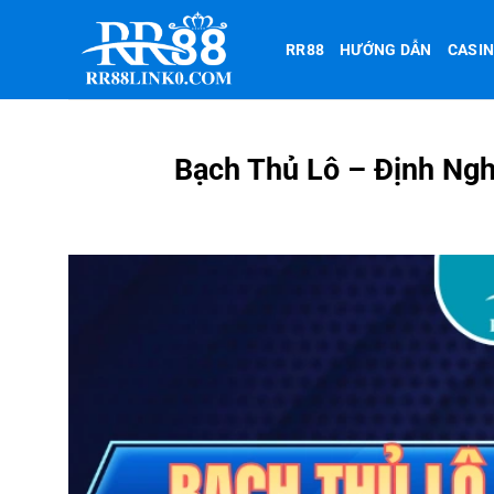
Chuyển
đến
RR88
HƯỚNG DẪN
CASI
nội
dung
Bạch Thủ Lô – Định Ngh