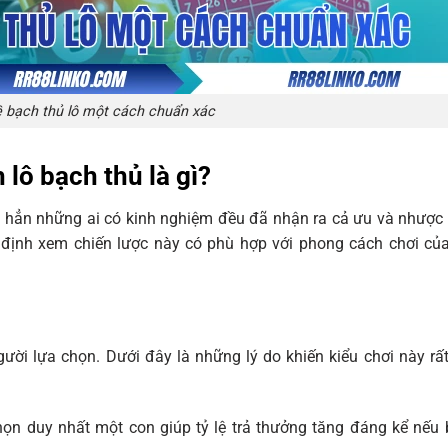
ề bạch thủ lô một cách chuẩn xác
lô bạch thủ là gì?
, hẳn những ai có kinh nghiệm đều đã nhận ra cả ưu và nhược
định xem chiến lược này có phù hợp với phong cách chơi củ
ời lựa chọn. Dưới đây là những lý do khiến kiểu chơi này rấ
 chọn duy nhất một con giúp tỷ lệ trả thưởng tăng đáng kể nếu