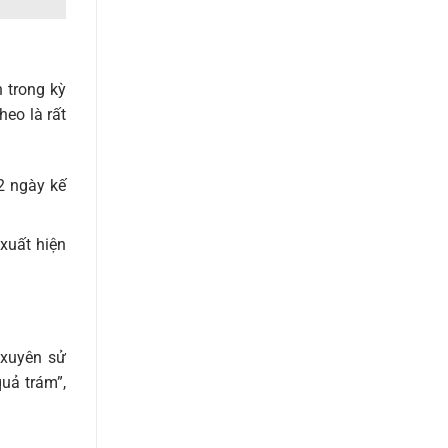
 trong kỳ
heo là rất
2 ngày kế
xuất hiện
 xuyên sử
quả trám”,