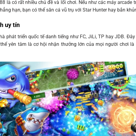
là có rất nhiều chủ đề và lối chơi. Nếu như các máy arcade t
 Chẳng hạn, bạn có thể săn cá vũ trụ với Star Hunter hay bắn k
h uy tín
à phát triển quốc tế danh tiếng như FC, JiLi, TP hay JDB. Đây 
thể yên tâm là cơ hội nhận thưởng lớn của mọi người chơi là