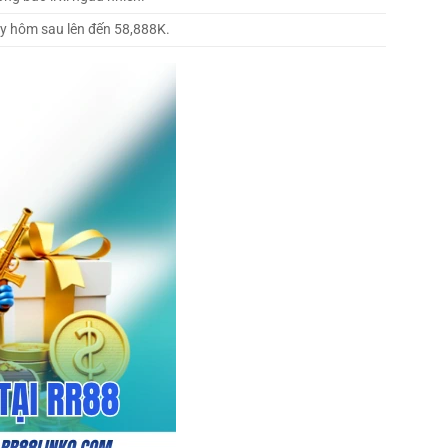
ày hôm sau lên đến 58,888K.