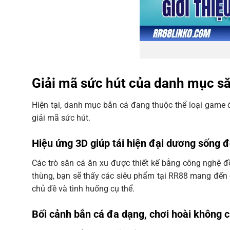
Giải mã sức hút của danh mục să
Hiện tại, danh mục bắn cá đang thuộc thể loại game
giải mã sức hút.
Hiệu ứng 3D giúp tái hiện đại dương sống 
Các trò săn cá ăn xu được thiết kế bằng công nghệ đồ
thùng, bạn sẽ thấy các siêu phẩm tại RR88 mang đến
chủ đề và tình huống cụ thể.
Bối cảnh bắn cá đa dạng, chơi hoài không 