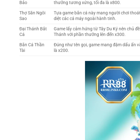
Bảo
thưởng tương xứng, tối đa là x800.
Thợ Săn Ngôi
Tựa game bắn cá này mang người chơi thoát kh
Sao
diệt các cá máy ngoài hành tinh.
Đại Thánh Bắt
Game lấy cảm hứng từ Tây Du Ký nên chủ đề đậ
Cá
Thánh với phần thưởng lên đến x300.
Bắn Cá Thần
Đúng như tên gọi, game mang đậm dấu ấn văn
Tài
là x200.