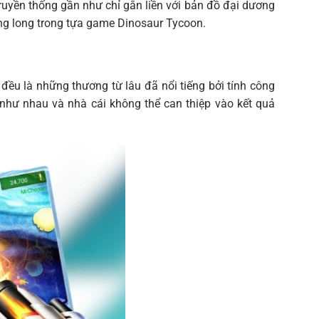
ruyền thống gần như chỉ gắn liền với bản đồ đại dương
hủng long trong tựa game Dinosaur Tycoon.
đều là những thương từ lâu đã nổi tiếng bởi tính công
 như nhau và nhà cái không thể can thiệp vào kết quả