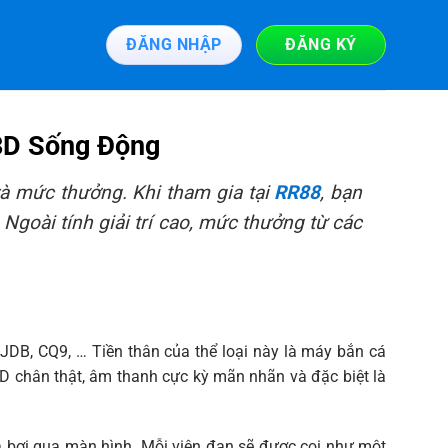
ĐĂNG NHẬP
ĐĂNG KÝ
3D Sống Động
và mức thưởng. Khi tham gia tại
RR88
, bạn
goài tính giải trí cao, mức thưởng từ các
JDB, CQ9, … Tiền thân của thể loại này là máy bắn cá
D chân thật, âm thanh cực kỳ mãn nhãn và đặc biệt là
cá bơi qua màn hình. Mỗi viên đạn sẽ được coi như một