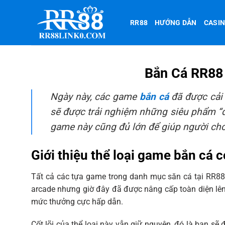
Chuyển
đến
RR88
HƯỚNG DẪN
CASI
nội
dung
Bắn Cá RR88
Ngày này, các game
bắn cá
đã được cải 
sẽ được trải nghiệm những siêu phẩm “đỉ
game này cũng đủ lớn để giúp người chơi
Giới thiệu thể loại game bắn cá 
Tất cả các tựa game trong danh mục săn cá tại RR88 
arcade nhưng giờ đây đã được nâng cấp toàn diện lên
mức thưởng cực hấp dẫn.
Cốt lõi của thể loại này vẫn giữ nguyên, đó là bạn s