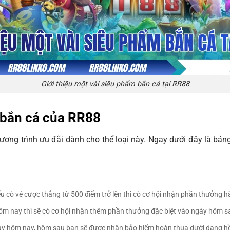
Giới thiệu một vài siêu phẩm bắn cá tại RR88
 bắn cá của RR88
g trình ưu đãi dành cho thể loại này. Ngay dưới đây là bảng 
ếu có vé cược thắng từ 500 điểm trở lên thì có cơ hội nhận phần thưởng 
ôm nay thì sẽ có cơ hội nhận thêm phần thưởng đặc biệt vào ngày hôm s
 hôm nay, hôm sau bạn sẽ được nhận bảo hiểm hoàn thua dưới dạng hồng