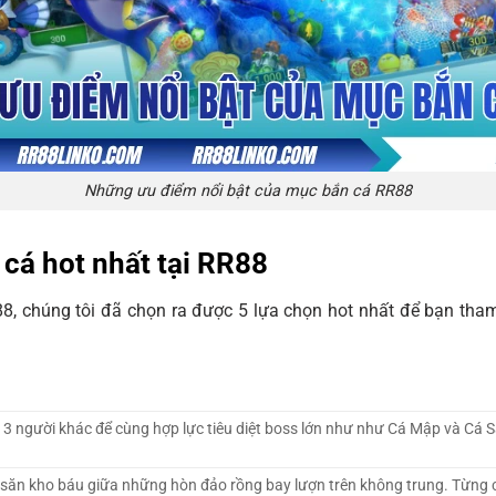
Những ưu điểm nổi bật của mục bắn cá RR88
 cá hot nhất tại RR88
88, chúng tôi đã chọn ra được 5 lựa chọn hot nhất để bạn tha
a 3 người khác để cùng hợp lực tiêu diệt boss lớn như như Cá Mập và C
 săn kho báu giữa những hòn đảo rồng bay lượn trên không trung. Từng 