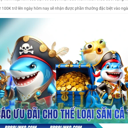
từ 100K trở lên ngày hôm nay sẽ nhận được phần thưởng đặc biệt vào ng