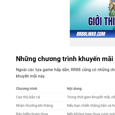
Những chương trình khuyến mãi
Ngoài các tựa game hấp dẫn, RR88 cũng có những chươn
khuyến mãi này.
Chương trình
Nội dung
Cao thủ bắn cá
Trong thời gian khuyến mãi, n
Nhận thưởng khi thắng
Nếu bạn chiến thắng bắn cá h
Bảo hiểm hoàn thua
Nếu không may thua cược ngày